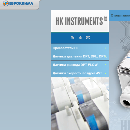
О компани
Прессостаты PS
Датчики давления DPT, DPL, DPTL
Датчики расхода DPT-FLOW
Датчики скорости воздуха AVT