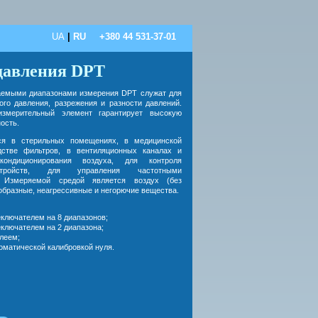
UA
|
RU
+380 44 531-37-01
давления DPT
аемыми диапазонами измерения DPT служат для
ого давления, разрежения и разности давлений.
измерительный элемент гарантирует высокую
ость.
ся в стерильных помещениях, в медицинской
дстве фильтров, в вентиляционных каналах и
ондиционирования воздуха, для контроля
тройств, для управления частотными
. Измеряемой средой является воздух (без
ообразные, неагрессивные и негорючие вещества.
ключателем на 8 диапазонов;
ключателем на 2 диапазона;
леем;
оматической калибровкой нуля.