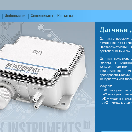
и
Информация
Сертификаты
Контакты
Датчики 
Датчики с переключ
измерения избыточн
Пьезорезистивный 
достоверность и точн
Датчики применяют
технике, в произво
каналах систем к
фильтрующих ус
преобразователями
конденсата) или газ
Модели:
…R8 – модель с пере
…R2 – модель с пере
…-D – модель с дисп
…-AZ – модель с авт